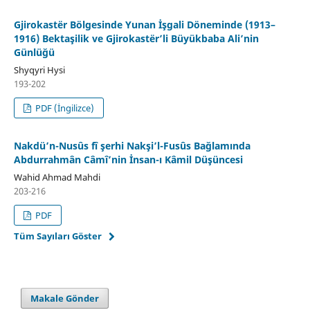
Gjirokastër Bölgesinde Yunan İşgali Döneminde (1913–
1916) Bektaşilik ve Gjirokastër’li Büyükbaba Ali’nin
Günlüğü
Shyqyri Hysi
193-202
PDF (İngilizce)
Nakdü’n-Nusûs fî şerhi Nakşi’l-Fusûs Bağlamında
Abdurrahmân Câmî’nin İnsan-ı Kâmil Düşüncesi
Wahid Ahmad Mahdi
203-216
PDF
Tüm Sayıları Göster
Makale Gönder