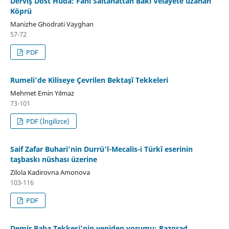
Derviş Dost Huda: Fani Saltanattan Baki Velâyete uzanan
Köprü
Manizhe Ghodrati Vayghan
57-72
PDF
Rumeli’de Kiliseye Çevrilen Bektaşî Tekkeleri
Mehmet Emin Yılmaz
73-101
PDF (İngilizce)
Saif Zafar Buhari’nin Durrü’l-Mecalis-i Türkî eserinin
taşbaskı nüshası üzerine
Zilola Kadirovna Amonova
103-116
PDF
Demir Baba Tekkesi’nin yeniden yorumu: Razgrad