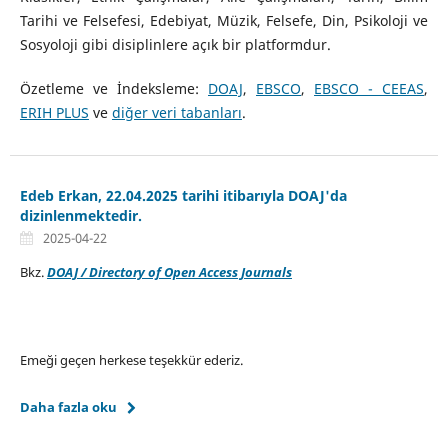
Tarihi ve Felsefesi, Edebiyat, Müzik, Felsefe, Din, Psikoloji ve
Sosyoloji gibi disiplinlere açık bir platformdur.
Özetleme ve İndeksleme:
DOAJ
,
EBSCO
,
EBSCO - CEEAS
,
ERIH PLUS
ve
diğer veri tabanları
.
Edeb Erkan, 22.04.2025 tarihi itibarıyla DOAJ'da
dizinlenmektedir.
2025-04-22
Bkz.
DOAJ / Directory of Open Access Journals
Emeği geçen herkese teşekkür ederiz.
Daha fazla oku