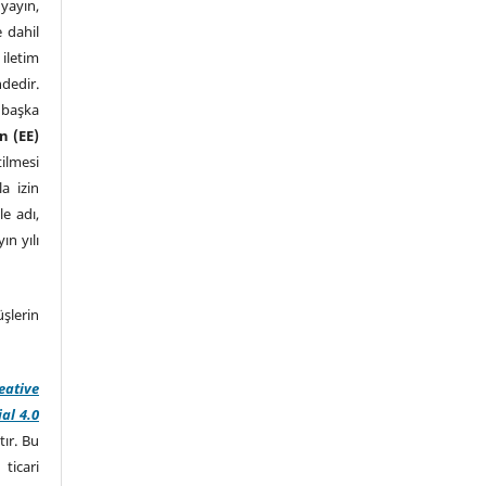
yayın,
 dahil
letim
dedir.
 başka
n (EE)
tilmesi
a izin
le adı,
ın yılı
şlerin
eative
al 4.0
tır. Bu
ticari