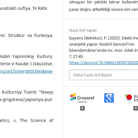
olmayan bir şekilde tekrar kullanılm
turetskih sufiya. İV RAN.
yazar doğru atfedildiği sürece izin veri
Nasıl Atıf Yapılır
emi: Struktur və Funksiya.
İsayeva (Bekirkızı), P. (2025). Edebî m
sinerjetik yapısı: Nizâmî Gencevî’nin
İskendernâme’sinde Hz. Hızır.
Edeb E
Model Yaponskoy Kultury.
7
, 27-45.
https://doi.org/10.59402/EE0072025
enie V Nauke I Iskusstve.
ru/art/sinergeticheskaya-
Daha Fazla Atıf Biçimi
. Kulturnyy Tsentr “Novyy
grigoreva/yaponiya-put-
0
0
etics, s. The Science of