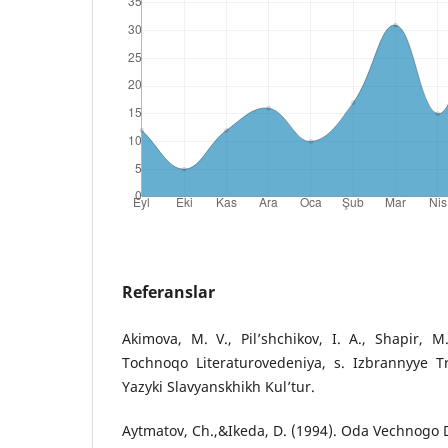
Referanslar
Akimova, M. V., Pil’shchikov, I. A., Shapir, M
Tochnoqo Literaturovedeniya, s. Izbrannyye Tr
Yazyki Slavyanskhikh Kul’tur.
Aytmatov, Ch.,&Ikeda, D. (1994). Oda Vechnogo D