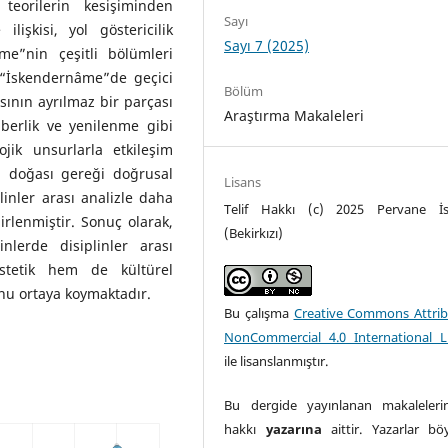
 teorilerin kesişiminden
Sayı
ilişkisi, yol göstericilik
Sayı 7 (2025)
me”nin çeşitli bölümleri
n “İskendernâme”de geçici
Bölüm
ısının ayrılmaz bir parçası
Araştırma Makaleleri
hberlik ve yenilenme gibi
ojik unsurlarla etkileşim
ın doğası gereği doğrusal
Lisans
inler arası analizle daha
Telif Hakkı (c) 2025 Pervane İs
irlenmiştir. Sonuç olarak,
(Bekirkızı)
nlerde disiplinler arası
stetik hem de kültürel
nu ortaya koymaktadır.
Bu çalışma
Creative Commons Attrib
NonCommercial 4.0 International L
ile lisanslanmıştır.
Bu dergide yayınlanan makalelerin
hakkı
yazarına
aittir. Yazarlar böyl