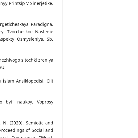
nyy Printsip V Sinerjetike.
ergeticheskaya Paradigna.
ry. Tvorcheskoe Nasledie
Aspekty Osmysleniya. Sb.
 nezhivogo s tochkī zreniya
GU.
ı İslam Ansiklopedisi, Cilt
no byt’ naukoy. Voprosy
, N. (2020). Semiotic and
Proceedings of Social and
ional Conference “Word,