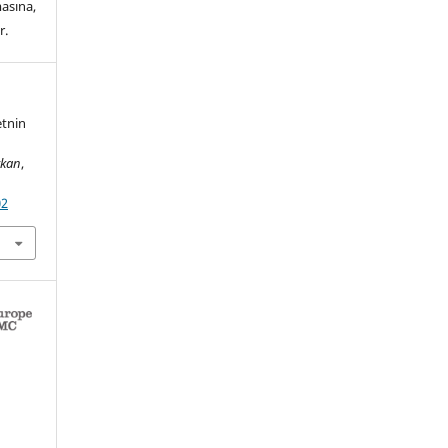
asına,
r.
etnin
rkan
,
02