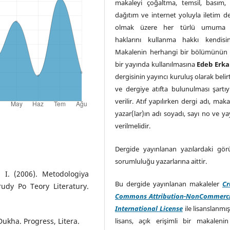
makaleyi çoğaltma, temsil, basım, 
dağıtım ve internet yoluyla iletim de
olmak üzere her türlü umuma i
haklarını kullanma hakkı kendisin
Makalenin herhangi bir bölümünün
bir yayında kullanılmasına
Edeb Erka
dergisinin yayıncı kuruluş olarak belir
ve dergiye atıfta bulunulması şartıyl
verilir. Atıf yapılırken dergi adı, maka
yazar(lar)ın adı soyadı, sayı no ve yay
verilmelidir.
Dergide yayınlanan yazılardaki görü
sorumluluğu yazarlarına aittir.
. I. (2006). Metodologiya
Bu dergide yayınlanan makaleler
Cr
udy Po Teory Literatury.
Commons Attribution-NonCommerci
International License
ile lisanslanmış
lisans, açık erişimli bir makalenin 
ukha. Progress, Litera.