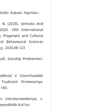
Kültü. Kabalcı Yayınları.
, N. (2020). Semiotic And
020. 10th International
e, Pragmatic and Cultural
nd Behavioural Sciences
bs
. 2020.08.123
fi, Sosioloji Problemləri.
odkhod V İstoricheskikh
Trudnosti Primeneniya.
-160.
 Literaturovedeniya, s.
vyanskhikh Kul’tur.