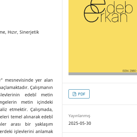
, Hızır, Sinerjetik
” mesnevisinde yer alan
 amaçlamaktadır. Çalışmanın
PDF
şlevlerinin edebî metin
mgelerin metin içindeki
aliz etmektir. Çalışmada,
Yayınlanmış
keleri temel alınarak edebî
2025-05-30
nler arası bir yaklaşım
rdeki işlevlerini anlamak