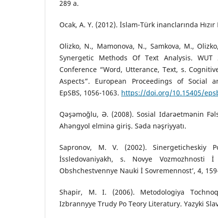
289 a.
Ocak, A. Y. (2012). İslam-Türk inanclarında Hızır 
Olizko, N., Mamonova, N., Samkova, M., Olizko
Synergetic Methods Of Text Analysis. WUT 2
Conference “Word, Utterance, Text, s. Cognitiv
Aspects”. European Proceedings of Social a
EpSBS, 1056-1063.
https://doi.org/10.15405/eps
Qəşəmoğlu, Ə. (2008). Sosial Idarəetmənin Fəlsə
Ahəngyol elminə giriş. Səda nəşriyyatı.
Sapronov, M. V. (2002). Sinergeticheskiy P
İssledovaniyakh, s. Novye Vozmozhnosti İ 
Obshchestvennye Nauki İ Sovremennost’, 4, 159
Shapir, M. I. (2006). Metodologiya Tochnoqo
Izbrannyye Trudy Po Teory Literatury. Yazyki Sla