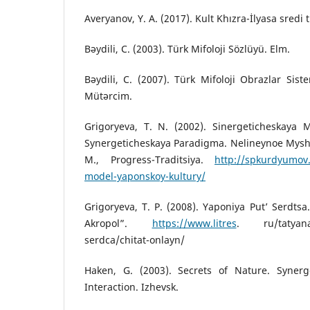
Averyanov, Y. A. (2017). Kult Khızra-İlyasa sredi 
Bəydili, C. (2003). Türk Mifoloji Sözlüyü. Elm.
Bəydili, C. (2007). Türk Mifoloji Obrazlar Sist
Mütərcim.
Grigoryeva, T. N. (2002). Sinergeticheskaya 
Synergeticheskaya Paradigma. Nelineynoe Myshl
M., Progress-Traditsiya.
http://spkurdyumov.
model-yaponskoy-kultury/
Grigoryeva, T. P. (2008). Yaponiya Put’ Serdtsa
Akropol”.
https://www.litres
. ru/tatyana-
serdca/chitat-onlayn/
Haken, G. (2003). Secrets of Nature. Synerg
Interaction. Izhevsk.