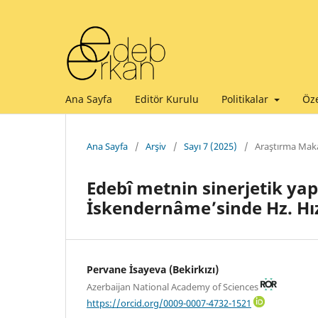
Ana Sayfa
Editör Kurulu
Politikalar
Öze
Ana Sayfa
/
Arşiv
/
Sayı 7 (2025)
/
Araştırma Maka
Edebî metnin sinerjetik yap
İskendernâme’sinde Hz. Hız
Pervane İsayeva (Bekirkızı)
Azerbaijan National Academy of Sciences
https://orcid.org/0009-0007-4732-1521