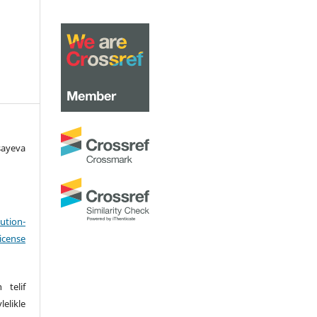
ayeva
ution-
icense
 telif
elikle