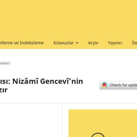
tleme ve İndeksleme
Kılavuzlar
Arşiv
Yayıncı
İl
leleri
ısı: Nizâmî Gencevî’nin
ır