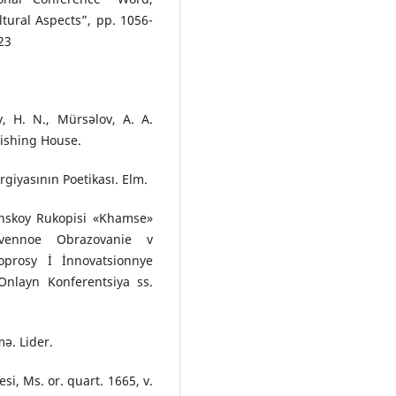
ltural Aspects”, pp. 1056-
23
, H. N., Mürsəlov, A. A.
lishing House.
iyasının Poetikası. Elm.
inskoy Rukopisi «Khamse»
vennoe Obrazovanie v
prosy İ İnnovatsionnye
nlayn Konferentsiya ss.
ə. Lider.
i, Ms. or. quart. 1665, v.