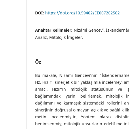
DOI:
https://doi.org/10.59402/EE007202502
Anahtar Kelimeler:
Nizâmî Gencevî, İskendernâme
Analiz, Mitolojik İmgeler.
Öz
Bu makale, Nizâmî Gencevî’nin “İskendernâme
Hz. Hızır’ı sinerjetik bir yaklaşımla incelemeyi
amacı, Hızır’ın mitolojik statüsünün ve i
bağlamındaki yerini belirlemek, mitolojik i
dağılımını ve karmaşık sistemdeki rollerini an
sinerjinin doğrusal olmayan açıklık ve bağlılık il
metin incelenmiştir. Yöntem olarak disipli
benimsenmiş; mitolojik unsurların edebî metinle