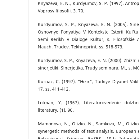
Knyazeva, E. N., Kurdyumov, S. P. (1997). Antrop
Voprosy filosofii, 3, 70.
Kurdyumov, S. P., Knyazeva, E. N. (2005). Sin
Osnovnye Ponyatiya V Kontekste Istorii Kul’tu
Semi Rerikh V Dialoge Kultur, s. Filosofskie 
Nauch. Trudov. Tekhnoprint, ss. 518-573.
Kurdyumov, S. P., Knyazeva, E. N. (2000). Zhizn’
sinerjetiki. Sinerjetika. Trudy seminara. M., s. M
Kurnaz, C. (1997). “Hızır”, Türkiye Diyanet Vakf
17, ss. 411-412.
Lotman, Y. (1967). Literaturovedenie dolzh
literatury, (1), 90.
Mamonova, N., Olizko, N., Samkova, M., Olizko
synergetic methods of text analysis. European 
Behavioural Sciences EpSBS, 10th Internat