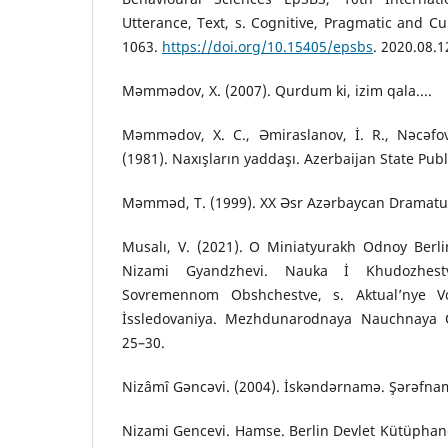
Utterance, Text, s. Cognitive, Pragmatic and Cu
1063.
https://doi.org/10.15405/epsbs
. 2020.08.1
Məmmədov, X. (2007). Qurdum ki, izim qala....
Məmmədov, X. C., Əmiraslanov, İ. R., Nəcəfov
(1981). Naxışların yaddaşı. Azerbaijan State Pub
Məmməd, T. (1999). XX Əsr Azərbaycan Dramaturg
Musalı, V. (2021). O Miniatyurakh Odnoy Berl
Nizami Gyandzhevi. Nauka İ Khudozhest
Sovremennom Obshchestve, s. Aktual’nye Vo
İssledovaniya. Mezhdunarodnaya Nauchnaya O
25–30.
Nizâmî Gəncəvi. (2004). İskəndərnamə. Şərəfnam
Nizami Gencevi. Hamse. Berlin Devlet Kütüphanes