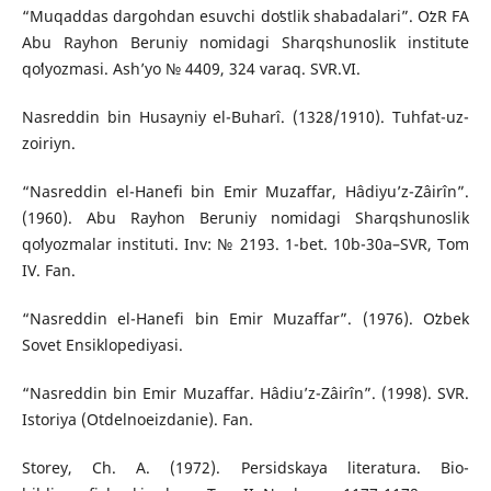
“Muqaddas dargohdan esuvchi doʻstlik shabadalari”. OʻzR FA
Abu Rayhon Beruniy nomidagi Sharqshunoslik institute
qoʻlyozmasi. Ash’yo № 4409, 324 varaq. SVR.VI.
Nasreddin bin Husayniy el-Buharî. (1328/1910). Tuhfat-uz-
zoiriyn.
“Nasreddin el-Hanefi bin Emir Muzaffar, Hâdiyu’z-Zâirîn”.
(1960). Abu Rayhon Beruniy nomidagi Sharqshunoslik
qoʻlyozmalar instituti. Inv: № 2193. 1-bet. 10b-30a–SVR, Tom
IV. Fan.
“Nasreddin el-Hanefi bin Emir Muzaffar”. (1976). Oʻzbek
Sovet Ensiklopediyasi.
“Nasreddin bin Emir Muzaffar. Hâdiu’z-Zâirîn”. (1998). SVR.
Istoriya (Otdelnoeizdanie). Fan.
Storey, Ch. A. (1972). Persidskaya literatura. Bio-