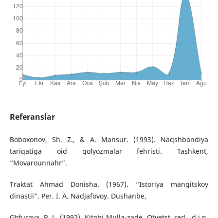
Referanslar
Boboxonov, Sh. Z., & A. Mansur. (1993). Naqshbandiya
tariqatiga oid qoʻlyozmalar fehristi. Tashkent,
“Movarounnahr”.
Traktat Ahmad Donisha. (1967). “Istoriya mangitskoy
dinastii”. Per. İ. A. Nadjafovoy. Dushanbe,
Gʻofurova, R. L. (1992). Kitobi Mulla-zade. Otvetst. red., d.i.n.