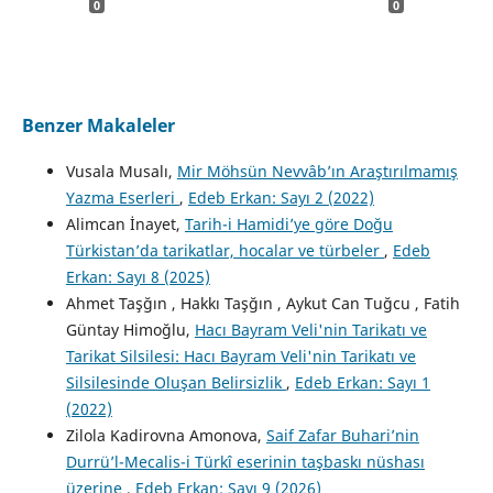
0
0
Benzer Makaleler
Vusala Musalı,
Mir Möhsün Nevvâb’ın Araştırılmamış
Yazma Eserleri
,
Edeb Erkan: Sayı 2 (2022)
Alimcan İnayet,
Tarih-i Hamidi’ye göre Doğu
Türkistan’da tarikatlar, hocalar ve türbeler
,
Edeb
Erkan: Sayı 8 (2025)
Ahmet Taşğın , Hakkı Taşğın , Aykut Can Tuğcu , Fatih
Güntay Himoğlu,
Hacı Bayram Veli'nin Tarikatı ve
Tarikat Silsilesi: Hacı Bayram Veli'nin Tarikatı ve
Silsilesinde Oluşan Belirsizlik
,
Edeb Erkan: Sayı 1
(2022)
Zilola Kadirovna Amonova,
Saif Zafar Buhari’nin
Durrü’l-Mecalis-i Türkî eserinin taşbaskı nüshası
üzerine
,
Edeb Erkan: Sayı 9 (2026)