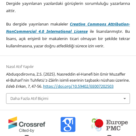
Dergide yayınlanan yazılardaki görüşlerin sorumluluğu yazarlarına
aittir.
Bu dergide yayınlanan makaleler
Creative Commons Attribution-
NonCommercial 4.0 International License
ile lisanslanmıştır. Bu
lisans, açık erişimli bir makalenin ticari olmayan bir şekilde tekrar
kullanılmasına, yazar doğru atfedildiği sürece izin verir.
Nasıl Atıf Yapılır
Abduqodirovna, Z.S. (2025). Nasreddin el-Hanefi bin Emir Muzaffer
el-Buharî’nin Tuhfetü’z-Zâirîn isimli eserinin taşbaskı nüshası üzerine.
Edeb Erkan
,
7
, 47-56.
https://doi.org/10.59402/EE007202503
Daha Fazla Atıf Biçimi