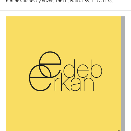
bibliograficheskiy obzor. Tom II. Nauka, ss. 1177-1178.