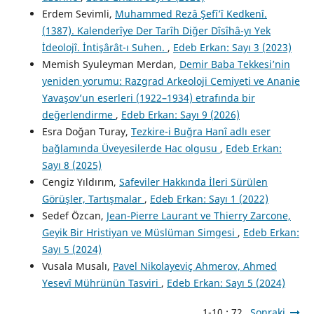
Erdem Sevimli,
Muhammed Rezâ Şefî’î Kedkenî.
(1387). Kalenderîye Der Tarîh Diğer Dîsîhâ-yı Yek
İdeolojî. İntişârât-ı Suhen.
,
Edeb Erkan: Sayı 3 (2023)
Memish Syuleyman Merdan,
Demir Baba Tekkesi’nin
yeniden yorumu: Razgrad Arkeoloji Cemiyeti ve Ananie
Yavaşov’un eserleri (1922–1934) etrafında bir
değerlendirme
,
Edeb Erkan: Sayı 9 (2026)
Esra Doğan Turay,
Tezkire-i Buğra Hanî adlı eser
bağlamında Üveyesilerde Hac olgusu
,
Edeb Erkan:
Sayı 8 (2025)
Cengiz Yıldırım,
Safeviler Hakkında İleri Sürülen
Görüşler, Tartışmalar
,
Edeb Erkan: Sayı 1 (2022)
Sedef Özcan,
Jean-Pierre Laurant ve Thierry Zarcone,
Geyik Bir Hristiyan ve Müslüman Simgesi
,
Edeb Erkan:
Sayı 5 (2024)
Vusala Musalı,
Pavel Nikolayeviç Ahmerov, Ahmed
Yesevî Mührünün Tasviri
,
Edeb Erkan: Sayı 5 (2024)
1-10 : 72
Sonraki