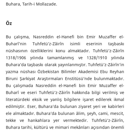
Buhara, Tarih-i Mollazade.
Öz
Bu çalışma, Nasreddin el-Hanefi bin Emir Muzaffer el-
Buharî’nin Tuhfetü’z-Zâirîn isimli eserinin taşbaskı
nüshasının özelliklerini konu almaktadır. Tuhfetü’z-Zâirîn
1318/1906 yılında tamamlanmış ve 1328/1910 yılında
Buhara’da taşbaskı olarak yayınlanmıştır. Tuhfetü’z-Zâirîn’in
yazma nüshası Özbekistan Bilimler Akademisi Ebu Reyhan
Biruni Şarkiyat Araştırmaları Enstitüsü’nde bulunmaktadır.
Bu çalışmada Nasreddin el-Hanefi bin Emir Muzaffer el-
Buharî ve eseri Tuhfetü’z-Zâirîn hakkında bilgi verilmiş ve
literatürdeki eksik ve yanlış bilgilere işaret edilerek ikmal
edilmiştir. Eser, Buhara’da bulunan ziyaret yeri ve kabirleri
ele almaktadır. Buhara’da bulunan âlim, şeyh, cami, mescit,
tekke ve hankahlara yer vermektedir. Tuhfetü’z-Zâirîn,
Buhara tarihi, kültürü ve mimari mekânları açısından önemli