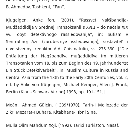
B. Ahmedov. Tashkent, “Fan”.
Kjugelgen, Anke fon. (2001). “Rassvet Nakšbandija-
Mudžaddidija v Srednej Transoksanii s XVIII – do načala XIX
vv.: opyt detektivnogo rassledovanija”, in: Sufism v
Sentral’noj Azii (zarubežnye issledovanija), sostavitel’ i
otvetstvennyj redaktor A.A. Chismatulin, ss. 275-330. [”Die
Entfaltung der Naqšbandīya muǧaddidīya im mittleren
Transoxanien vom 18. bis zum Beginn des 19. Jahrhunderts:
Ein Stück Detektivarbeit”, in: Muslim Culture in Russia and
Central Asia from the 18th to the Early 20th Centuries, vol. 2,
ed. by Anke von Kügelgen, Michael Kemper, Allen J. Frank,
Berlin (Klaus Schwarz Verlag) 1998, pp. 101-151.]
Meâni, Ahmed Gülçin. (1339/1970). Tarih-i Mollozade der
Zikri Mezarat-ı Buhara, Kitabhane-i İbni Sina.
Mulla Olim Mahdum Xoji. (1992). Tarixi Turkiston. Nasaf.