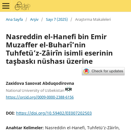
Ana Sayfa
/
Arşiv
/
Sayı 7 (2025)
/
Araştırma Makaleleri
Nasreddin el-Hanefi bin Emir
Muzaffer el-Buharî’nin
Tuhfetü’z-Zâirîn isimli eserinin
taşbaskı nüshası üzerine
Zaxidova Saxovat Abduqodirovna
National University of Uzbekistan
https://orcid.org/0009-0000-2388-6156
DOI:
https://doi.org/10.59402/EE007202503
Anahtar Kelimeler:
Nasreddin el-Hanefi, Tuhfetü’z-Zâirîn,