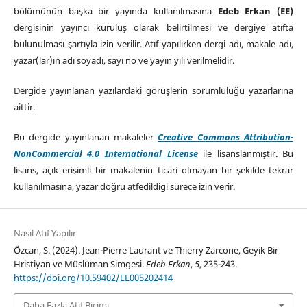
bölümünün başka bir yayında kullanılmasına
Edeb Erkan (EE)
dergisinin yayıncı kuruluş olarak belirtilmesi ve dergiye atıfta
bulunulması şartıyla izin verilir. Atıf yapılırken dergi adı, makale adı,
yazar(lar)ın adı soyadı, sayı no ve yayın yılı verilmelidir.
Dergide yayınlanan yazılardaki görüşlerin sorumluluğu yazarlarına
aittir.
Bu dergide yayınlanan makaleler
Creative Commons Attribution-
NonCommercial 4.0 International License
ile lisanslanmıştır. Bu
lisans, açık erişimli bir makalenin ticari olmayan bir şekilde tekrar
kullanılmasına, yazar doğru atfedildiği sürece izin verir.
Nasıl Atıf Yapılır
Özcan, S. (2024). Jean-Pierre Laurant ve Thierry Zarcone, Geyik Bir
Hristiyan ve Müslüman Simgesi.
Edeb Erkan
,
5
, 235-243.
https://doi.org/10.59402/EE005202414
Daha Fazla Atıf Biçimi