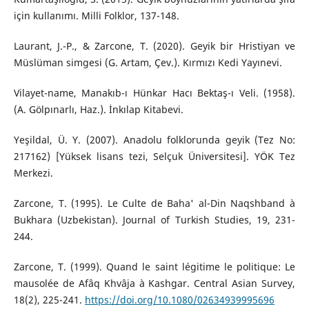
için kullanımı. Milli Folklor, 137-148.
Laurant, J.-P., & Zarcone, T. (2020). Geyik bir Hristiyan ve
Müslüman simgesi (G. Artam, Çev.). Kırmızı Kedi Yayınevi.
Vilayet-name, Manakıb-ı Hünkar Hacı Bektaş-ı Veli. (1958).
(A. Gölpınarlı, Haz.). İnkılap Kitabevi.
Yeşildal, Ü. Y. (2007). Anadolu folklorunda geyik (Tez No:
217162) [Yüksek lisans tezi, Selçuk Üniversitesi]. YÖK Tez
Merkezi.
Zarcone, T. (1995). Le Culte de Baha' al-Din Naqshband à
Bukhara (Uzbekistan). Journal of Turkish Studies, 19, 231-
244.
Zarcone, T. (1999). Quand le saint légitime le politique: Le
mausolée de Afâq Khvâja à Kashgar. Central Asian Survey,
18(2), 225-241.
https://doi.org/10.1080/02634939995696