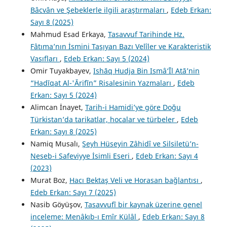
Bâcvân ve Şebeklerle ilgili araştırmaları
,
Edeb Erkan:
Sayı 8 (2025)
Mahmud Esad Erkaya,
Tasavvuf Tarihinde Hz.
Fâtıma’nın İsmini Taşıyan Bazı Velîler ve Karakteristik
Vasıfları
,
Edeb Erkan: Sayı 5 (2024)
Omir Tuyakbayev,
Ishāq Hudja Bin Ismâ‘Īl Atā’nin
“Hadīqat Al-'Ārifīn” Risalesinin Yazmaları
,
Edeb
Erkan: Sayı 5 (2024)
Alimcan İnayet,
Tarih-i Hamidi’ye göre Doğu
Türkistan’da tarikatlar, hocalar ve türbeler
,
Edeb
Erkan: Sayı 8 (2025)
Namiq Musalı,
Şeyh Hüseyin Zâhidî ve Silsiletü’n-
Neseb-i Safeviyye İsimli Eseri
,
Edeb Erkan: Sayı 4
(2023)
Murat Boz,
Hacı Bektaş Veli ve Horasan bağlantısı
,
Edeb Erkan: Sayı 7 (2025)
Nasib Göyüşov,
Tasavvufî bir kaynak üzerine genel
inceleme: Menâkıb-ı Emîr Külâl
,
Edeb Erkan: Sayı 8