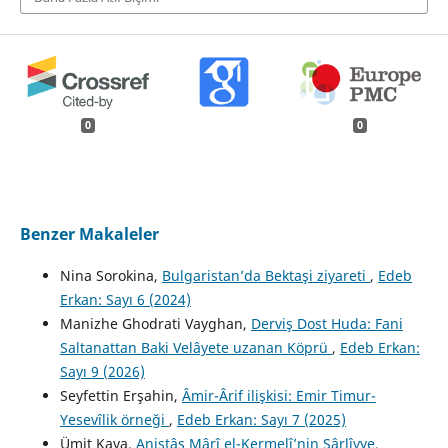
0
0
Benzer Makaleler
Nina Sorokina,
Bulgaristan’da Bektaşi ziyareti
,
Edeb
Erkan: Sayı 6 (2024)
Manizhe Ghodrati Vayghan,
Derviş Dost Huda: Fani
Saltanattan Baki Velâyete uzanan Köprü
,
Edeb Erkan:
Sayı 9 (2026)
Seyfettin Erşahin,
Âmir-Ârif ilişkisi: Emir Timur-
Yesevîlik örneği
,
Edeb Erkan: Sayı 7 (2025)
Ümit Kaya,
Anistâs Mârî el-Kermelî’nin Sârlîyye,