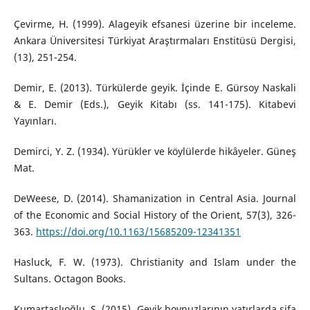
Çevirme, H. (1999). Alageyik efsanesi üzerine bir inceleme.
Ankara Üniversitesi Türkiyat Araştırmaları Enstitüsü Dergisi,
(13), 251-254.
Demir, E. (2013). Türkülerde geyik. İçinde E. Gürsoy Naskali
& E. Demir (Eds.), Geyik Kitabı (ss. 141-175). Kitabevi
Yayınları.
Demirci, Y. Z. (1934). Yürükler ve köylülerde hikâyeler. Güneş
Mat.
DeWeese, D. (2014). Shamanization in Central Asia. Journal
of the Economic and Social History of the Orient, 57(3), 326-
363.
https://doi.org/10.1163/15685209-12341351
Hasluck, F. W. (1973). Christianity and Islam under the
Sultans. Octagon Books.
Kumartaşlıoğlu, S. (2015). Geyik boynuzlarının yatırlarda şifa