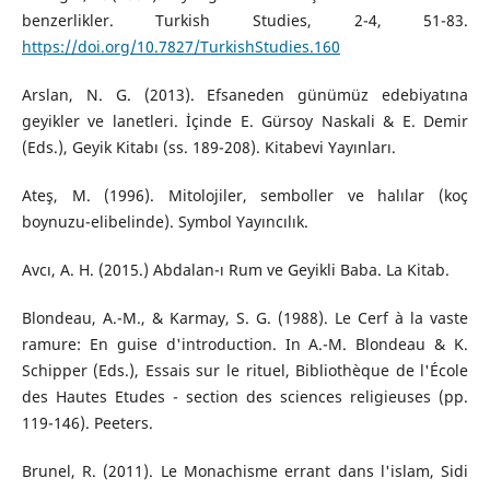
benzerlikler. Turkish Studies, 2-4, 51-83.
https://doi.org/10.7827/TurkishStudies.160
Arslan, N. G. (2013). Efsaneden günümüz edebiyatına
geyikler ve lanetleri. İçinde E. Gürsoy Naskali & E. Demir
(Eds.), Geyik Kitabı (ss. 189-208). Kitabevi Yayınları.
Ateş, M. (1996). Mitolojiler, semboller ve halılar (koç
boynuzu-elibelinde). Symbol Yayıncılık.
Avcı, A. H. (2015.) Abdalan-ı Rum ve Geyikli Baba. La Kitab.
Blondeau, A.-M., & Karmay, S. G. (1988). Le Cerf à la vaste
ramure: En guise d'introduction. In A.-M. Blondeau & K.
Schipper (Eds.), Essais sur le rituel, Bibliothèque de l'École
des Hautes Etudes - section des sciences religieuses (pp.
119-146). Peeters.
Brunel, R. (2011). Le Monachisme errant dans l'islam, Sidi