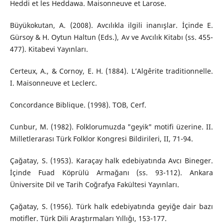
Heddi et les Heddawa. Maisonneuve et Larose.
Büyükokutan, A. (2008). Avcılıkla ilgili inanışlar. İçinde E.
Gürsoy & H. Oytun Haltun (Eds.), Av ve Avcılık Kitabı (ss. 455-
477). Kitabevi Yayınları.
Certeux, A., & Cornoy, E. H. (1884). L’Algêrite traditionnelle.
I. Maisonneuve et Leclerc.
Concordance Biblique. (1998). TOB, Cerf.
Cunbur, M. (1982). Folklorumuzda "geyik" motifi üzerine. II.
Milletlerarası Türk Folklor Kongresi Bildirileri, II, 71-94.
Çağatay, S. (1953). Karaçay halk edebiyatında Avcı Bineger.
İçinde Fuad Köprülü Armağanı (ss. 93-112). Ankara
Üniversite Dil ve Tarih Coğrafya Fakültesi Yayınları.
Çağatay, S. (1956). Türk halk edebiyatında geyiğe dair bazı
motifler. Türk Dili Araştırmaları Yıllığı, 153-177.