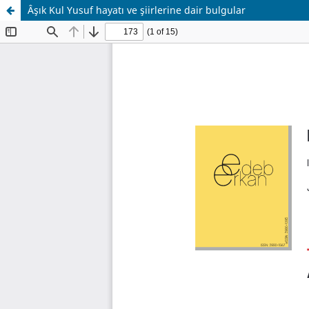
Âşık Kul Yusuf hayatı ve şiirlerine dair bulgular