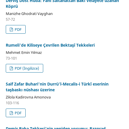
Derviş Dost Huda: Fani Saltanattan Baki Velâyete uzanan
Köprü
Manizhe Ghodrati Vayghan
57-72
PDF
Rumeli’de Kiliseye Çevrilen Bektaşî Tekkeleri
Mehmet Emin Yılmaz
73-101
PDF (İngilizce)
Saif Zafar Buhari’nin Durrü’l-Mecalis-i Türkî eserinin
taşbaskı nüshası üzerine
Zilola Kadirovna Amonova
103-116
PDF
Demir Baba Tekkesi’nin yeniden yorumu: Razgrad