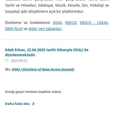
Tarihi ve Felsefesi, Edebiyat, Müzik, Felsefe, Din, Psikoloji ve
Sosyoloji gibi disiplinlere açık bir platformdur.
Özetleme ve İndeksleme:
DOAJ
,
EBSCO
,
EBSCO - CEEAS
,
ERIH PLUS
ve
diğer veri tabanları
.
Edeb Erkan, 22.04.2025 tarihi itibarıyla DOAJ'da
dizinlenmektedir.
2025-04-22
Bkz.
DOAJ / Directory of Open Access Journals
Emeği geçen herkese teşekkür ederiz.
Daha fazla oku