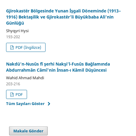
Gjirokastër Bölgesinde Yunan İşgali Döneminde (1913–
1916) Bektaşilik ve Gjirokastër’li Büyükbaba Ali’nin
Günlüğü
Shyqyri Hysi
193-202
PDF (İngilizce)
Nakdü’n-Nusûs fî şerhi Nakşi’l-Fusûs Bağlamında
Abdurrahmân Câmî’nin İnsan-ı Kâmil Düşüncesi
Wahid Ahmad Mahdi
203-216
PDF
Tüm Sayıları Göster
Makale Gönder