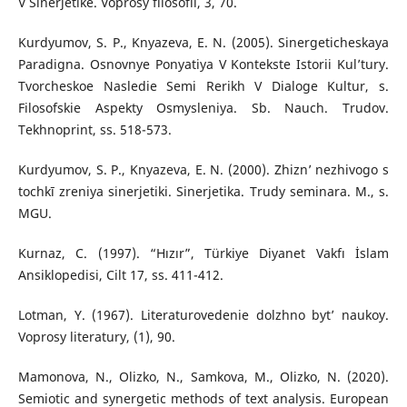
V Sinerjetike. Voprosy filosofii, 3, 70.
Kurdyumov, S. P., Knyazeva, E. N. (2005). Sinergeticheskaya
Paradigna. Osnovnye Ponyatiya V Kontekste Istorii Kul’tury.
Tvorcheskoe Nasledie Semi Rerikh V Dialoge Kultur, s.
Filosofskie Aspekty Osmysleniya. Sb. Nauch. Trudov.
Tekhnoprint, ss. 518-573.
Kurdyumov, S. P., Knyazeva, E. N. (2000). Zhizn’ nezhivogo s
tochkī zreniya sinerjetiki. Sinerjetika. Trudy seminara. M., s.
MGU.
Kurnaz, C. (1997). “Hızır”, Türkiye Diyanet Vakfı İslam
Ansiklopedisi, Cilt 17, ss. 411-412.
Lotman, Y. (1967). Literaturovedenie dolzhno byt’ naukoy.
Voprosy literatury, (1), 90.
Mamonova, N., Olizko, N., Samkova, M., Olizko, N. (2020).
Semiotic and synergetic methods of text analysis. European