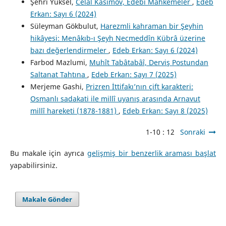
Şehri Yüksel,
Celal Kasımov, Edebi Mahkemeler
,
Edeb
Erkan: Sayı 6 (2024)
Süleyman Gökbulut,
Harezmli kahraman bir Şeyhin
hikâyesi: Menâkıb-ı Şeyh Necmeddîn Kübrâ üzerine
bazı değerlendirmeler
,
Edeb Erkan: Sayı 6 (2024)
Farbod Mazlumi,
Muhît Tabâtabâî, Derviş Postundan
Saltanat Tahtına
,
Edeb Erkan: Sayı 7 (2025)
Merjeme Gashi,
Prizren İttifakı’nın çift karakteri:
Osmanlı sadakati ile millî uyanış arasında Arnavut
millî hareketi (1878-1881)
,
Edeb Erkan: Sayı 8 (2025)
1-10 : 12
Sonraki
Bu makale için ayrıca
gelişmiş bir benzerlik araması başlat
yapabilirsiniz.
Makale Gönder