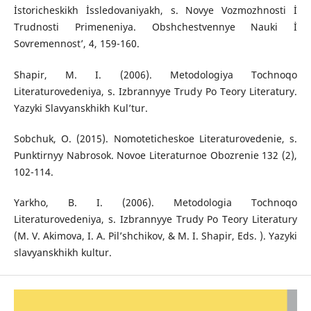
İstoricheskikh İssledovaniyakh, s. Novye Vozmozhnosti İ
Trudnosti Primeneniya. Obshchestvennye Nauki İ
Sovremennost’, 4, 159-160.
Shapir, M. I. (2006). Metodologiya Tochnoqo
Literaturovedeniya, s. Izbrannyye Trudy Po Teory Literatury.
Yazyki Slavyanskhikh Kul’tur.
Sobchuk, O. (2015). Nomoteticheskoe Literaturovedenie, s.
Punktirnyy Nabrosok. Novoe Literaturnoe Obozrenie 132 (2),
102-114.
Yarkho, B. I. (2006). Metodologia Tochnoqo
Literaturovedeniya, s. Izbrannyye Trudy Po Teory Literatury
(M. V. Akimova, I. A. Pil’shchikov, & M. I. Shapir, Eds. ). Yazyki
slavyanskhikh kultur.