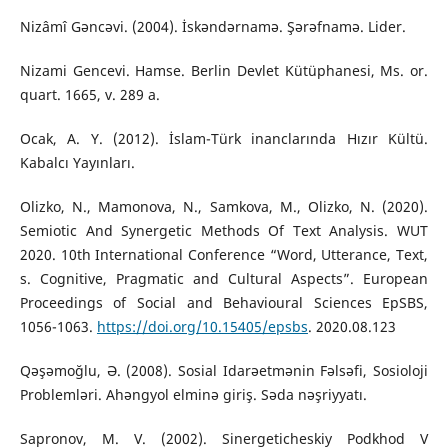
Nizâmî Gəncəvi. (2004). İskəndərnamə. Şərəfnamə. Lider.
Nizami Gencevi. Hamse. Berlin Devlet Kütüphanesi, Ms. or.
quart. 1665, v. 289 a.
Ocak, A. Y. (2012). İslam-Türk inanclarında Hızır Kültü.
Kabalcı Yayınları.
Olizko, N., Mamonova, N., Samkova, M., Olizko, N. (2020).
Semiotic And Synergetic Methods Of Text Analysis. WUT
2020. 10th International Conference “Word, Utterance, Text,
s. Cognitive, Pragmatic and Cultural Aspects”. European
Proceedings of Social and Behavioural Sciences EpSBS,
1056-1063.
https://doi.org/10.15405/epsbs
. 2020.08.123
Qəşəmoğlu, Ə. (2008). Sosial Idarəetmənin Fəlsəfi, Sosioloji
Problemləri. Ahəngyol elminə giriş. Səda nəşriyyatı.
Sapronov, M. V. (2002). Sinergeticheskiy Podkhod V