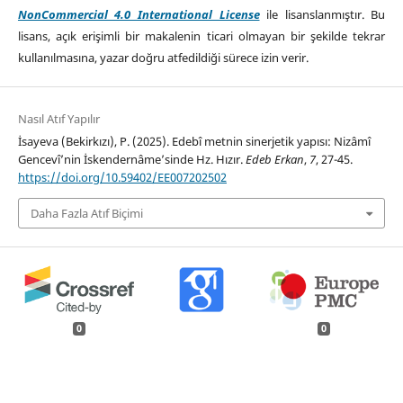
NonCommercial 4.0 International License
ile lisanslanmıştır. Bu
lisans, açık erişimli bir makalenin ticari olmayan bir şekilde tekrar
kullanılmasına, yazar doğru atfedildiği sürece izin verir.
Nasıl Atıf Yapılır
İsayeva (Bekirkızı), P. (2025). Edebî metnin sinerjetik yapısı: Nizâmî
Gencevî’nin İskendernâme’sinde Hz. Hızır.
Edeb Erkan
,
7
, 27-45.
https://doi.org/10.59402/EE007202502
Daha Fazla Atıf Biçimi
0
0