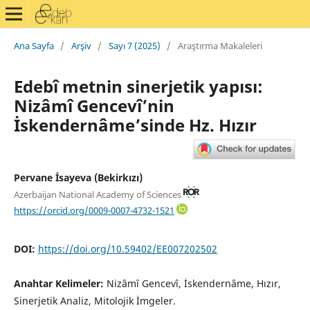
Ana Sayfa
/
Arşiv
/
Sayı 7 (2025)
/
Araştırma Makaleleri
Edebî metnin sinerjetik yapısı:
Nizâmî Gencevî’nin
İskendernâme’sinde Hz. Hızır
Pervane İsayeva (Bekirkızı)
Azerbaijan National Academy of Sciences
https://orcid.org/0009-0007-4732-1521
DOI:
https://doi.org/10.59402/EE007202502
Anahtar Kelimeler:
Nizâmî Gencevî, İskendernâme, Hızır,
Sinerjetik Analiz, Mitolojik İmgeler.