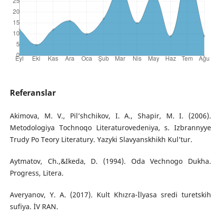
Referanslar
Akimova, M. V., Pil’shchikov, I. A., Shapir, M. I. (2006).
Metodologiya Tochnoqo Literaturovedeniya, s. Izbrannyye
Trudy Po Teory Literatury. Yazyki Slavyanskhikh Kul’tur.
Aytmatov, Ch.,&Ikeda, D. (1994). Oda Vechnogo Dukha.
Progress, Litera.
Averyanov, Y. A. (2017). Kult Khızra-İlyasa sredi turetskih
sufiya. İV RAN.