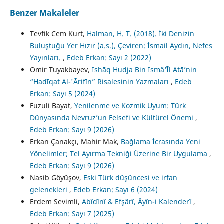
Benzer Makaleler
Tevfik Cem Kurt,
Halman, H. T. (2018). İki Denizin
Buluştuğu Yer Hızır (a.s.), Çeviren: İsmail Aydın, Nefes
Yayınları.
,
Edeb Erkan: Sayı 2 (2022)
Omir Tuyakbayev,
Ishāq Hudja Bin Ismâ‘Īl Atā’nin
“Hadīqat Al-'Ārifīn” Risalesinin Yazmaları
,
Edeb
Erkan: Sayı 5 (2024)
Fuzuli Bayat,
Yenilenme ve Kozmik Uyum: Türk
Dünyasında Nevruz’un Felsefi ve Kültürel Önemi
,
Edeb Erkan: Sayı 9 (2026)
Erkan Çanakçı, Mahir Mak,
Bağlama İcrasında Yeni
Yönelimler; Tel Ayırma Tekniği Üzerine Bir Uygulama
,
Edeb Erkan: Sayı 9 (2026)
Nasib Göyüşov,
Eski Türk düşüncesi ve irfan
gelenekleri
,
Edeb Erkan: Sayı 6 (2024)
Erdem Sevimli,
Abîdînî & Efşârî, Âyîn-i Kalenderî
,
Edeb Erkan: Sayı 7 (2025)