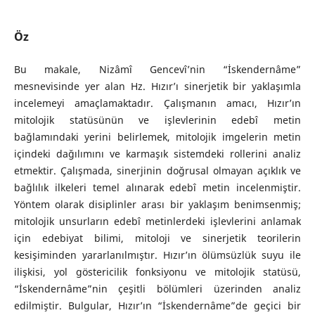
Öz
Bu makale, Nizâmî Gencevî’nin “İskendernâme”
mesnevisinde yer alan Hz. Hızır’ı sinerjetik bir yaklaşımla
incelemeyi amaçlamaktadır. Çalışmanın amacı, Hızır’ın
mitolojik statüsünün ve işlevlerinin edebî metin
bağlamındaki yerini belirlemek, mitolojik imgelerin metin
içindeki dağılımını ve karmaşık sistemdeki rollerini analiz
etmektir. Çalışmada, sinerjinin doğrusal olmayan açıklık ve
bağlılık ilkeleri temel alınarak edebî metin incelenmiştir.
Yöntem olarak disiplinler arası bir yaklaşım benimsenmiş;
mitolojik unsurların edebî metinlerdeki işlevlerini anlamak
için edebiyat bilimi, mitoloji ve sinerjetik teorilerin
kesişiminden yararlanılmıştır. Hızır’ın ölümsüzlük suyu ile
ilişkisi, yol göstericilik fonksiyonu ve mitolojik statüsü,
“İskendernâme”nin çeşitli bölümleri üzerinden analiz
edilmiştir. Bulgular, Hızır’ın “İskendernâme”de geçici bir