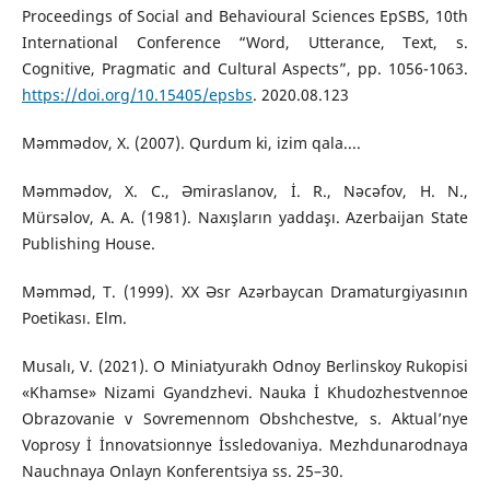
Proceedings of Social and Behavioural Sciences EpSBS, 10th
International Conference “Word, Utterance, Text, s.
Cognitive, Pragmatic and Cultural Aspects”, pp. 1056-1063.
https://doi.org/10.15405/epsbs
. 2020.08.123
Məmmədov, X. (2007). Qurdum ki, izim qala....
Məmmədov, X. C., Əmiraslanov, İ. R., Nəcəfov, H. N.,
Mürsəlov, A. A. (1981). Naxışların yaddaşı. Azerbaijan State
Publishing House.
Məmməd, T. (1999). XX Əsr Azərbaycan Dramaturgiyasının
Poetikası. Elm.
Musalı, V. (2021). O Miniatyurakh Odnoy Berlinskoy Rukopisi
«Khamse» Nizami Gyandzhevi. Nauka İ Khudozhestvennoe
Obrazovanie v Sovremennom Obshchestve, s. Aktual’nye
Voprosy İ İnnovatsionnye İssledovaniya. Mezhdunarodnaya
Nauchnaya Onlayn Konferentsiya ss. 25–30.