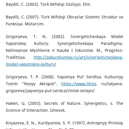
Bəydili, C. (2003). Türk Mifoloji Sözlüyü. Elm.
Bəydili, C. (2007). Türk Mifoloji Obrazlar Sistemi: Struktur və
Funksiya. Mütərcim.
Grigoryeva, T. N. (2002). Sinergeticheskaya Model
Yaponskoy Kultury. Synergeticheskaya Paradigma.
Nelineynoe Myshlenie V Nauke I Iskusstve. M., Progress-
Traditsiya.
http://spkurdyumov.ru/art/sinergeticheskaya-
model-yaponskoy-kultury/
Grigoryeva, T. P. (2008). Yaponiya Put’ Serdtsa. Kulturnyy
Tsentr “Novyy Akropol”.
https://www.litres
. ru/tatyana-
grigoreva/yaponiya-put-serdca/chitat-onlayn/
Haken, G. (2003). Secrets of Nature. Synergetics, s. The
Science of Interaction. Izhevsk.
Knyazeva, E. N., Kurdyumov, S. P. (1997). Antropnyy Printsip